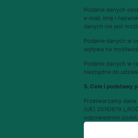
Podanie danych osob
e-mail, imię i nazwis
danych nie jest możl
Podanie danych w ce
wpływa na możliwość
Podanie danych w ram
niezbędne do udziel
5. Cele i podstawy 
Przetwarzamy dane 
(UE) 2016/679 („ROD
odpowiednimi podst