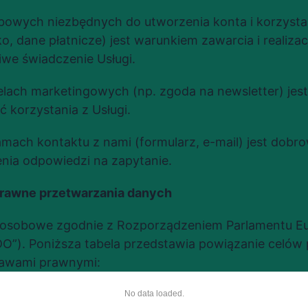
owych niezbędnych do utworzenia konta i korzystani
ko, dane płatnicze) jest warunkiem zawarcia i realiza
iwe świadczenie Usługi.
lach marketingowych (np. zgoda na newsletter) jest 
 korzystania z Usługi.
ach kontaktu z nami (formularz, e-mail) jest dobrow
enia odpowiedzi na zapytanie.
prawne przetwarzania danych
osobowe zgodnie z Rozporządzeniem Parlamentu Euro
O”). Poniższa tabela przedstawia powiązanie celów 
awami prawnymi:
No data loaded.