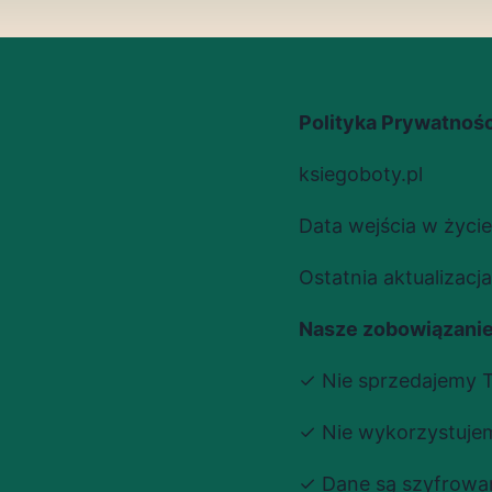
Polityka Prywatnośc
ksiegoboty.pl
Data wejścia w życie:
Ostatnia aktualizacj
Nasze zobowiązani
✓ Nie sprzedajemy 
✓ Nie wykorzystuje
✓ Dane są szyfrowa