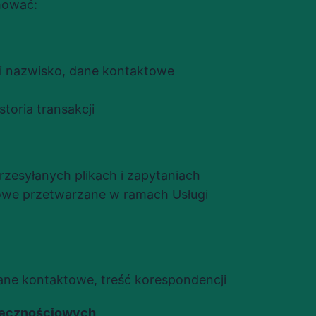
mować:
ę i nazwisko, dane kontaktowe
storia transakcji
zesyłanych plikach i zapytaniach
we przetwarzane w ramach Usługi
a
dane kontaktowe, treść korespondencji
łecznościowych