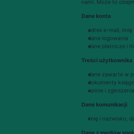
nami. Może to obej
Dane konta
adres e-mail, imi
dane logowania
dane płatnicze i hi
Treści użytkownika
dane zawarte w pr
dokumenty księgo
opinie i zgłoszeni
Dane komunikacji
imię i nazwisko, 
Dane z mediów spo