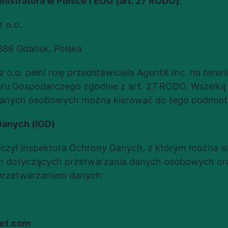
nistratora w Polsce i EOG (art. 27 RODO):
z o.o.
-386 Gdańsk, Polska
 o.o. pełni rolę przedstawiciela AgentX Inc. na terenie 
ru Gospodarczego zgodnie z art. 27 RODO. Wszelką
anych osobowych można kierować do tego podmiot
Danych (IOD)
czył Inspektora Ochrony Danych, z którym można si
 dotyczących przetwarzania danych osobowych oraz
przetwarzaniem danych:
ket.com