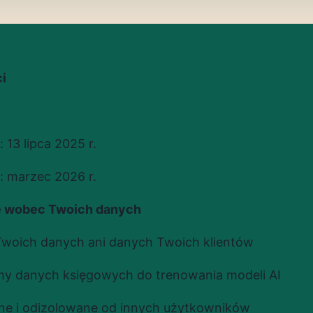
i
 13 lipca 2025 r.
a: marzec 2026 r.
e wobec Twoich danych
Twoich danych ani danych Twoich klientów
my danych księgowych do trenowania modeli AI
ne i odizolowane od innych użytkowników