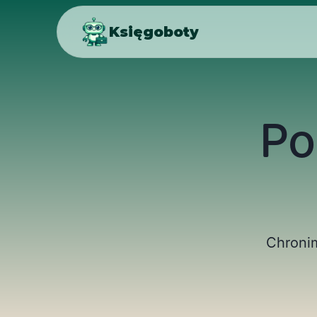
Księgoboty
Po
Chronim