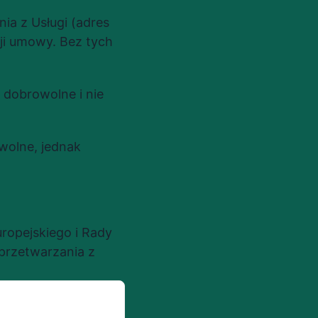
a z Usługi (adres 
cji umowy. Bez tych 
dobrowolne i nie 
olne, jednak 
pejskiego i Rady 
przetwarzania z 