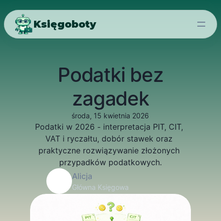
Księgoboty
Podatki bez
zagadek
środa, 15 kwietnia 2026
Podatki w 2026 - interpretacja PIT, CIT, 
VAT i ryczałtu, dobór stawek oraz 
praktyczne rozwiązywanie złożonych 
przypadków podatkowych.
Alicja
Główna Księgowa