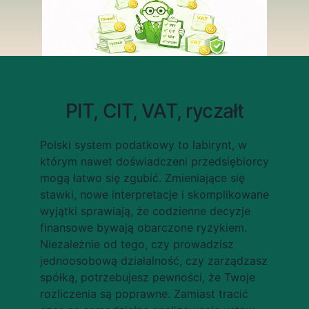
PIT, CIT, VAT, ryczałt
Polski system podatkowy to labirynt, w 
którym nawet doświadczeni przedsiębiorcy 
mogą łatwo się zgubić. Zmieniające się 
stawki, nowe interpretacje i skomplikowane 
wyjątki sprawiają, że codzienne decyzje 
finansowe bywają obarczone ryzykiem. 
Niezależnie od tego, czy prowadzisz 
jednoosobową działalność, czy zarządzasz 
spółką, potrzebujesz pewności, że Twoje 
rozliczenia są poprawne. Zamiast tracić 