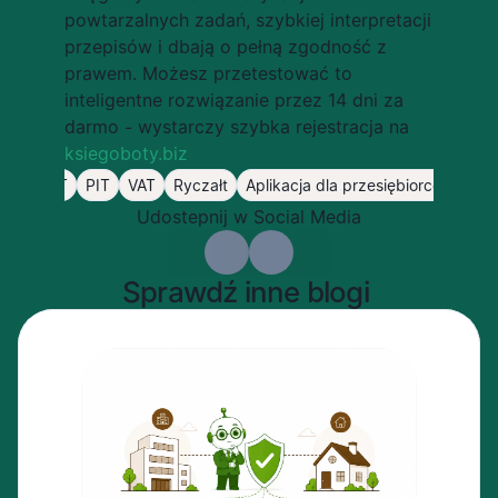
powtarzalnych zadań, szybkiej interpretacji 
przepisów i dbają o pełną zgodność z 
prawem. Możesz przetestować to 
inteligentne rozwiązanie przez 14 dni za 
darmo - wystarczy szybka rejestracja na 
ksiegoboty.biz
CIT
PIT
VAT
Ryczałt
Aplikacja dla przesiębiorców
Udostepnij w Social Media
Sprawdź inne blogi 