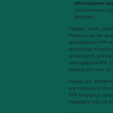
Alternatywne spó
rachunkowości jak
wielkości.
Uwaga - banki, zakła
Podmioty te nie są w
sporządzania RPP wyn
wykluczają te podmio
do kategorii „jednos
sporządzania RPP. E
prawny jest inny niż
Uwaga dot. emitent
wartościowych do ob
RPP na gruncie ustaw
niebędący ASI) co d