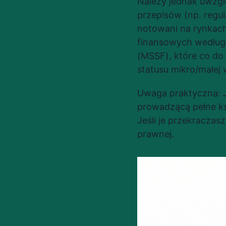
Należy jednak uwzgl
przepisów (np. regul
notowani na rynkach
finansowych według
(MSSF), które co do
statusu mikro/małej
Uwaga praktyczna: J
prowadzącą pełne ksi
Jeśli je przekraczas
prawnej.