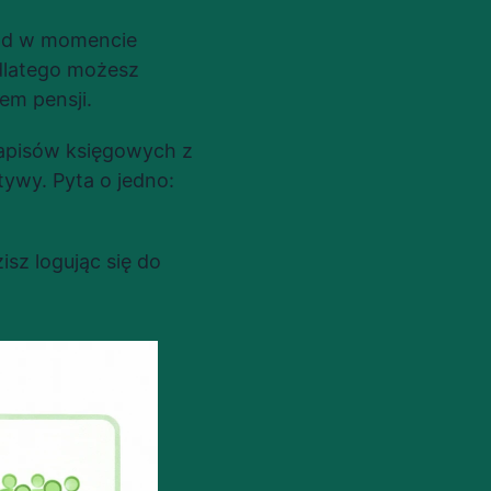
hód w momencie 
dlatego możesz 
em pensji.
apisów księgowych z 
ywy. Pyta o jedno: 
z logując się do 