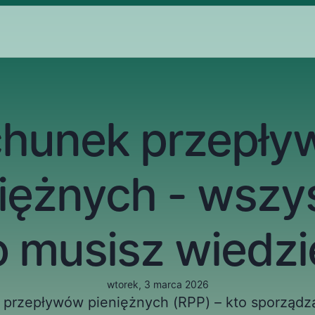
hunek przepł
iężnych - wszy
o musisz wiedzi
wtorek, 3 marca 2026
przepływów pieniężnych (RPP) – kto sporządza