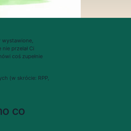
 wystawione, 
ie przelał Ci 
ówi coś zupełnie 
ch (w skrócie: RPP, 
o co 