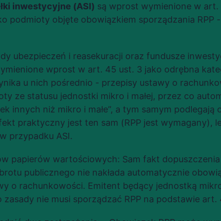
łki inwestycyjne (ASI)
 są wprost wymienione w art. 
o podmioty objęte obowiązkiem sporządzania RPP - n
dy ubezpieczeń i reasekuracji oraz fundusze inwesty
ymienione wprost w art. 45 ust. 3 jako odrębna kate
ika u nich pośrednio - przepisy ustawy o rachunkowoś
ty ze statusu jednostki mikro i małej, przez co auto
tek innych niż mikro i małe”, a tym samym podlegają 
fekt praktyczny jest ten sam (RPP jest wymagany), 
 w przypadku ASI.
ów papierów wartościowych: Sam fakt dopuszczenia 
rotu publicznego nie nakłada automatycznie obowią
y o rachunkowości. Emitent będący jednostką mikro l
o zasady nie musi sporządzać RPP na podstawie art. 