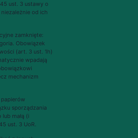
45 ust. 3 ustawy o 
iezależnie od ich 
cyjne zamknięte: 
goria. Obowiązek 
ci (art. 3 ust. 1h) 
matycznie wpadają 
obowiązkowi 
lecz mechanizm 
papierów 
zku sporządzania 
ub małą (i 
45 ust. 3 UoR.