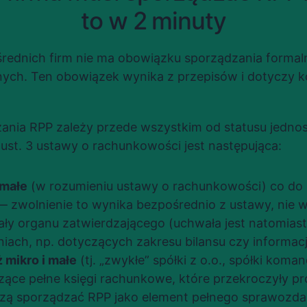
to w 2 minuty
średnich firm nie ma obowiązku sporządzania formal
ych. Ten obowiązek wynika z przepisów i dotyczy k
nia RPP zależy przede wszystkim od statusu jednost
 ust. 3 ustawy o rachunkowości jest następująca:
 małe
 (w rozumieniu ustawy o rachunkowości) co do 
 zwolnienie to wynika bezpośrednio z ustawy, nie 
ły organu zatwierdzającego (uchwała jest natomias
iach, np. dotyczących zakresu bilansu czy informacj
ż mikro i małe
 (tj. „zwykłe” spółki z o.o., spółki koma
ce pełne księgi rachunkowe, które przekroczyły prog
zą sporządzać RPP jako element pełnego sprawozda