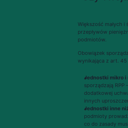
Większość małych i 
przepływów pieniężn
podmiotów.
Obowiązek sporządza
wynikająca z art. 45
Jednostki mikro i
sporządzają RPP —
dodatkowej uchwa
innych uproszczen
Jednostki inne ni
podmioty prowadzą
co do zasady mus