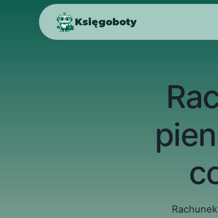
Księgoboty
Rac
pien
c
Rachunek 