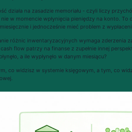
ść działa na zasadzie memoriału - czyli liczy przyc
, nie w momencie wpłynięcia pieniędzy na konto. To 
 miesięcznie i jednocześnie mieć problem z wypłaceni
zanie różnic inwentaryzacyjnych wymaga zderzenia z
 cash flow patrzy na finanse z zupełnie innej perspekt
wpłynęło, a ile wypłynęło w danym miesiącu?
m, co widzisz w systemie księgowym, a tym, co widzis
owej.