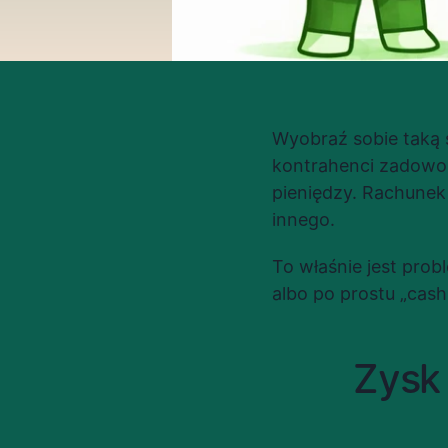
Wyobraź sobie taką 
kontrahenci zadowole
pieniędzy. Rachunek
innego.
To właśnie jest prob
albo po prostu „cash
Zysk 