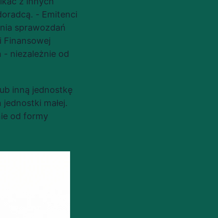
kać z innych 
oradcą. - Emitenci 
nia sprawozdań 
Finansowej 
 niezależnie od 
b inną jednostkę 
jednostki małej. 
ie od formy 