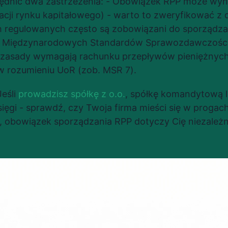
ędnić dwa zastrzeżenia: - Obowiązek RPP może wyni
acji rynku kapitałowego) - warto to zweryfikować z d
 regulowanych często są zobowiązani do sporządza
 Międzynarodowych Standardów Sprawozdawczości 
 zasady wymagają rachunku przepływów pieniężnych -
 w rozumieniu UoR (zob. MSR 7).
eśli 
prowadzisz spółkę z o.o.
, spółkę komandytową lu
ęgi - sprawdź, czy Twoja firma mieści się w progach 
z, obowiązek sporządzania RPP dotyczy Cię niezależn