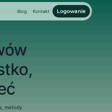
Logowanie
Blog
Kontakt
ywów
stko,
eć
, metody 