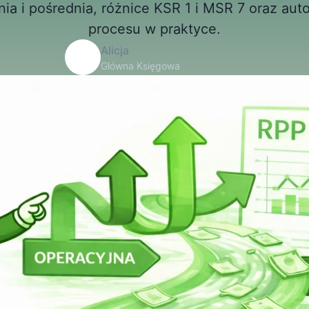
ia i pośrednia, różnice KSR 1 i MSR 7 oraz aut
procesu w praktyce.
Alicja
Główna Księgowa