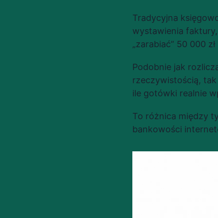
Tradycyjna księgowo
wystawienia faktury
„zarabiać” 50 000 zł
Podobnie jak rozlic
rzeczywistością, tak
ile gotówki realnie 
To różnica między ty
bankowości internet