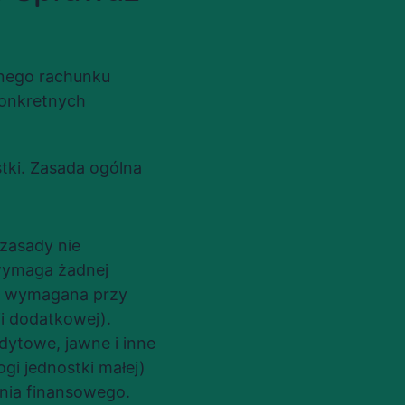
nego rachunku 
onkretnych 
ki. Zasada ogólna 
zasady nie 
wymaga żadnej 
t wymagana przy 
i dodatkowej).
ndytowe, jawne i inne 
i jednostki małej) 
nia finansowego.