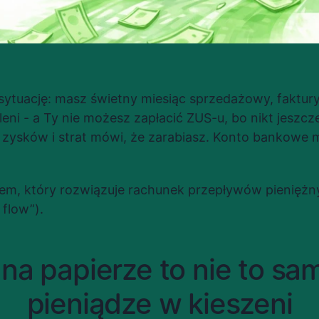
sytuację: masz świetny miesiąc sprzedażowy, faktury
ni - a Ty nie możesz zapłacić ZUS-u, bo nikt jeszcze n
 zysków i strat mówi, że zarabiasz. Konto bankowe m
lem, który rozwiązuje rachunek przepływów pieniężny
 flow”).
na papierze to nie to sam
pieniądze w kieszeni